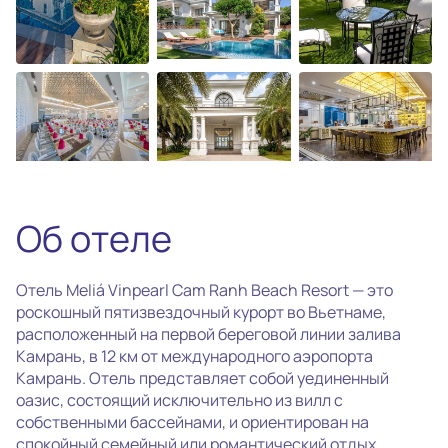
photo_camera
Все фотографии
(36)
Об отеле
Отель Meliá Vinpearl Cam Ranh Beach Resort — это
роскошный пятизвездочный курорт во Вьетнаме,
расположенный на первой береговой линии залива
Камрань, в 12 км от международного аэропорта
Камрань. Отель представляет собой уединенный
оазис, состоящий исключительно из вилл с
собственными бассейнами, и ориентирован на
спокойный семейный или романтический отдых.