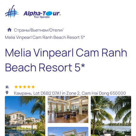
home
Страны
/
Вьетнам
/
Отели
/
Melia Vinpearl Cam Ranh Beach Resort 5*
Melia Vinpearl Cam Ranh
Beach Resort 5*
hotel_class
star
star
star
star
star
Камрань, Lot D6B2 D7A1 in Zone 2, Cam Hai Dong 650000
location_on