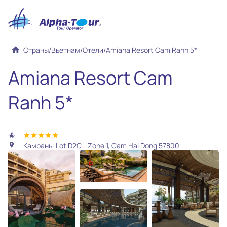
home
Страны
/
Вьетнам
/
Отели
/
Amiana Resort Cam Ranh 5*
Amiana Resort Cam
Ranh 5*
hotel_class
star
star
star
star
star
Камрань, Lot D2C - Zone 1, Cam Hai Dong 57800
location_on