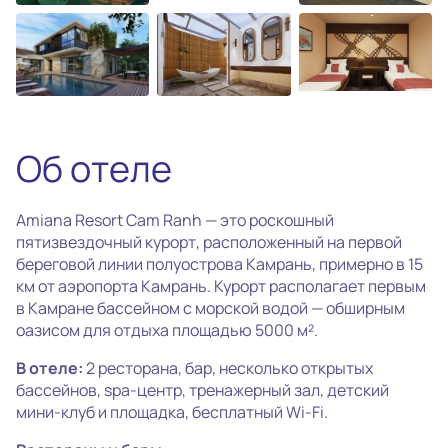
photo_camera
Все фотографии
(29)
Об отеле
Amiana Resort Cam Ranh — это роскошный
пятизвездочный курорт, расположенный на первой
береговой линии полуострова Камрань, примерно в 15
км от аэропорта Камрань. Курорт располагает первым
в Камране бассейном с морской водой — обширным
оазисом для отдыха площадью 5000 м².
В отеле:
2 ресторана, бар, несколько открытых
бассейнов, spa-центр, тренажерный зал, детский
мини-клуб и площадка, бесплатный Wi-Fi.