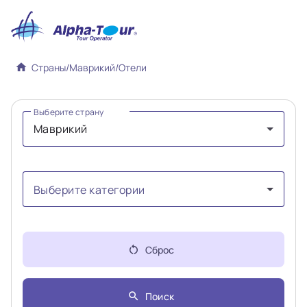
home
Страны
/
Маврикий
/
Отели
Выберите страну
Маврикий
Выберите категории
Сброс
restart_alt
Поиск
search