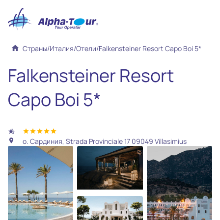
home
Страны
/
Италия
/
Отели
/
Falkensteiner Resort Capo Boi 5*
Falkensteiner Resort
Capo Boi 5*
hotel_class
star
star
star
star
star
о. Сардиния, Strada Provinciale 17 09049 Villasimius
location_on