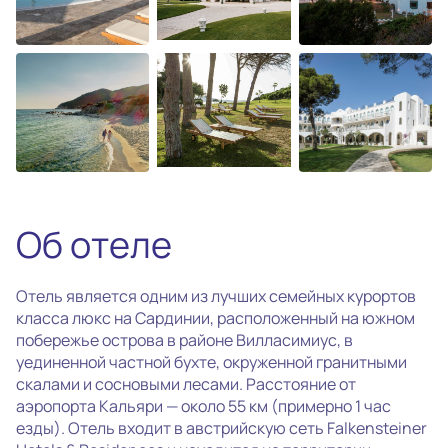
photo_camera
Все фотографии
(28)
Об отеле
Отель является одним из лучших семейных курортов
класса люкс на Сардинии, расположенный на южном
побережье острова в районе Вилласимиус, в
уединенной частной бухте, окруженной гранитными
скалами и сосновыми лесами. Расстояние от
аэропорта Кальяри — около 55 км (примерно 1 час
езды). Отель входит в австрийскую сеть Falkensteiner