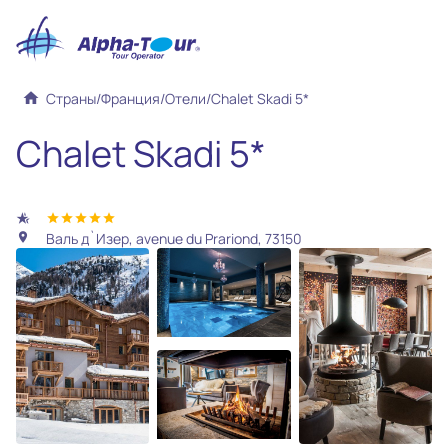
home
Страны
/
Франция
/
Отели
/
Chalet Skadi 5*
Chalet Skadi 5*
hotel_class
star
star
star
star
star
Валь д`Изер, avenue du Prariond, 73150
location_on