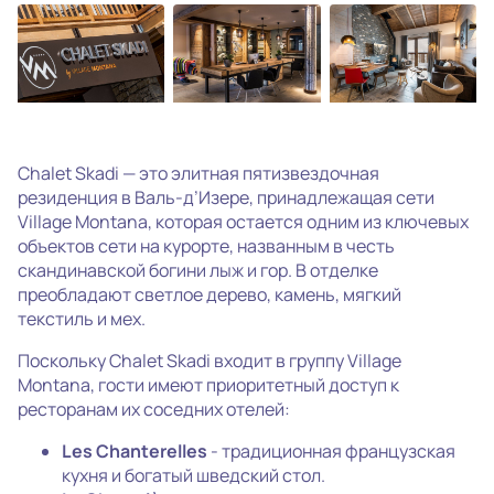
photo_camera
Все фотографии
(31)
Chalet Skadi — это элитная пятизвездочная
резиденция в Валь-д’Изере, принадлежащая сети
Village Montana, которая остается одним из ключевых
объектов сети на курорте, названным в честь
скандинавской богини лыж и гор. В отделке
преобладают светлое дерево, камень, мягкий
текстиль и мех.
Поскольку Chalet Skadi входит в группу Village
Montana, гости имеют приоритетный доступ к
ресторанам их соседних отелей:
Les Chanterelles
- традиционная французская
кухня и богатый шведский стол.